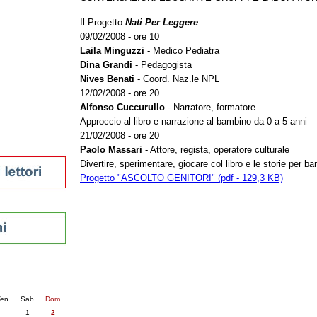
tura 2023
Il Progetto
Nati Per Leggere
 per la lettura
09/02/2008 - ore 10
enna - 2022
Laila Minguzzi
- Medico Pediatra
Dina Grandi
- Pedagogista
r
Nives Benati
- Coord. Naz.le NPL
12/02/2008 - ore 20
Alfonso Cuccurullo
- Narratore, formatore
ari
Approccio al libro e narrazione al bambino da 0 a 5 anni
futuro
21/02/2008 - ore 20
sti
Paolo Massari
- Attore, regista, operatore culturale
Divertire, sperimentare, giocare col libro e le storie per b
Progetto "ASCOLTO GENITORI" (pdf - 129,3 KB)
nti
6
succ. »
en
Sab
Dom
1
2