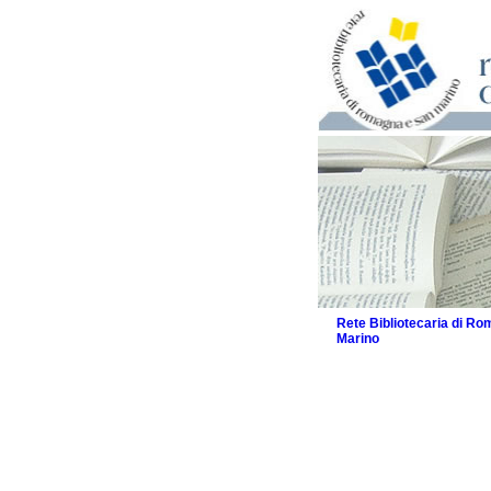
Rete Bibliotecaria di R
Marino
La Rete
Biblioteche e archivi
Agenda
Patto intercomunale per
2026
Patto locale per la let
Patto locale per la let