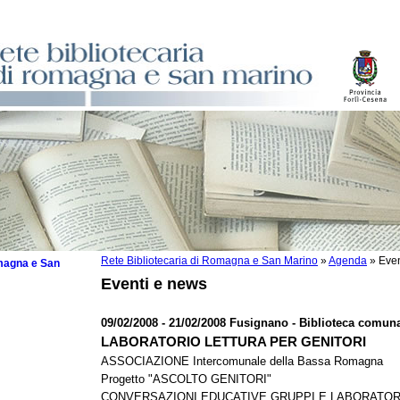
Rete Bibliotecaria di Romagna e San Marino
»
Agenda
»
Even
omagna e San
Eventi e news
09/02/2008 - 21/02/2008 Fusignano - Biblioteca comuna
LABORATORIO LETTURA PER GENITORI
 la lettura
ASSOCIAZIONE Intercomunale della Bassa Romagna
Progetto "ASCOLTO GENITORI"
tura 2025
CONVERSAZIONI EDUCATIVE GRUPPI E LABORATOR
tura 2024