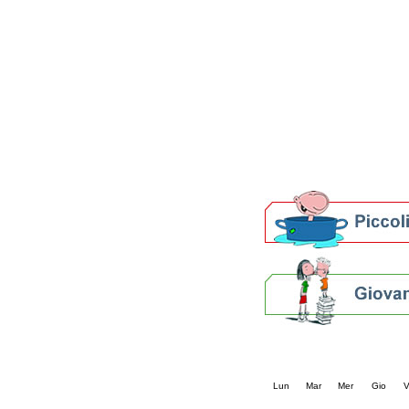
Patto locale per la let
Presentazione del Patto
della provincia di Rav
Festa del Libro 2014
Bibliopride in Bibliotou
Bibliotour OFF
Parlano del Bibliotour!
Premi e concorsi letter
SBN: un'eredità per il 
Per bibliotecari e archivi
Calendario eve
« prec.
agosto 202
Lun
Mar
Mer
Gio
V