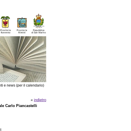
ti e news (per il calendario)
«
indietro
le Carlo Piancastelli
I