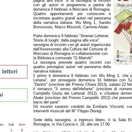
pagina alla voce" è la rassegna di incontri
con gli autori in programma a partire da
tura 2023
domenica 9 febbraio a Morciano di Romagna.
 per la lettura
Quattro appuntamenti per conoscere e
enna - 2022
incontrare quattro grandi autori nel panorama
della narrativa italiana: Wu Ming 1, Sandro
Bonvissuto, Marco Missiroli, Carmine Abate.
r
Parte domenica 9 febbraio "Itinerari Letterari.
Storie di luoghi: dalla pagina alla voce",
rassegna di incontri con gli autori organizzata
ari
dall'Assessorato alla Cultura del Comune di
futuro
Morciano di Romagna in collaborazione con
sti
la Biblioteca comunale "G.Mariotti".
La rassegna prevede quattro incontri con
quattro prestigiosi autori nel panorama della
narrativa italiana:
il primo è domenica 9 febbraio con Wu Ming 1, che pr
Lenana", per proseguire domenica 16 febbraio con S
"Dentro" (vincitore del Premio Chiara 2013), sabato 22 fe
il romanzo "Il senso dell'elefante" (vincitore di numer
Campiello Giuria dei Letterati 2012), e chiudere dom
Abate (vincitore del Premio Campiello 2012) che present
bacio del pane".
Gli incontri saranno condotti da Emiliano Visconti, cu
interventi musicali del M° Filippo Dionigi.
nti
6
succ. »
Sede della rassegna, a ingresso libero, è la Sala E
Romagna, in Via Concia n. 18, alle ore 17.00.
en
Sab
Dom
1
2