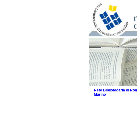
Rete Bibliotecaria di R
Marino
La Rete
Biblioteche e archivi
Agenda
Patto intercomunale per
2026
Patto locale per la let
Patto locale per la let