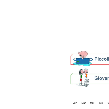
Patto locale per la let
Presentazione del Patto
della provincia di Rav
Festa del Libro 2014
Bibliopride in Bibliotou
Bibliotour OFF
Parlano del Bibliotour!
Premi e concorsi letter
SBN: un'eredità per il 
Per bibliotecari e archivi
Calendario eve
« prec.
agosto 202
Lun
Mar
Mer
Gio
V