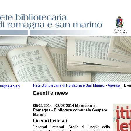
Rete Bibliotecaria di Romagna e San Marino
»
Agenda
»
Even
omagna e San
Eventi e news
09/02/2014 - 02/03/2014 Morciano di
Romagna - Biblioteca comunale Gaspare
Mariotti
 la lettura
Itinerari Letterari
tura 2025
"Itinerari Letterari. Storie di luoghi: dalla
tura 2024