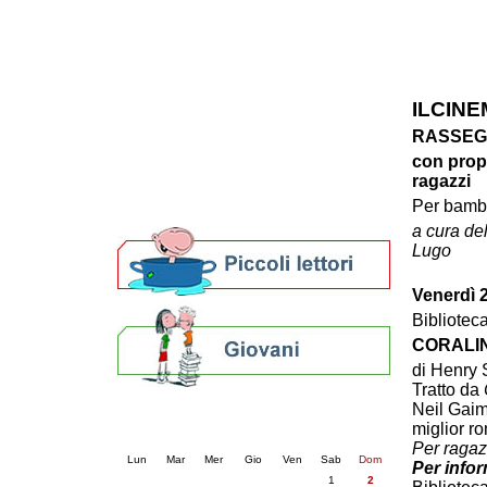
Patto locale per la lettura 2023
Presentazione del Patto per la lettura
della provincia di Ravenna - 2022
Festa del Libro 2014
Bibliopride in Bibliotour
ILCINEM
Bibliotour OFF
RASSEG
Parlano del Bibliotour!
con propo
Premi e concorsi letterari
ragazzi
SBN: un'eredità per il futuro
Per bambi
Per bibliotecari e archivisti
a cura del
Lugo
Venerdì 2
Biblioteca
CORALIN
di
Henry 
Tratto da
Neil Gaim
Calendario eventi
miglior r
« prec.
agosto 2026
succ. »
Per ragaz
Lun
Mar
Mer
Gio
Ven
Sab
Dom
Per infor
1
2