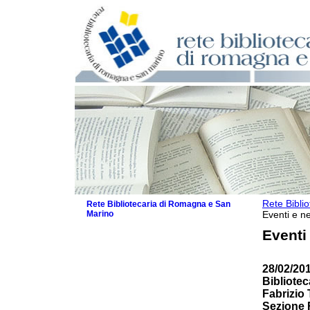
Rete Bibli
Rete Bibliotecaria di Romagna e San
Marino
Eventi e ne
La Rete
Eventi
Biblioteche e archivi
Agenda
28/02/20
Patto intercomunale per la lettura
Bibliote
2026
Fabrizio T
Patto locale per la lettura 2025
Sezione 
Patto locale per la lettura 2024