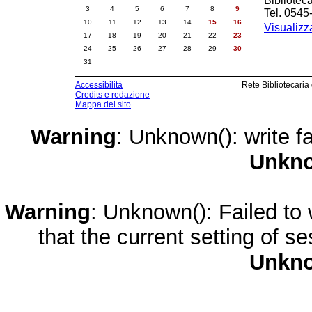
Bibliotec
3
4
5
6
7
8
9
Tel. 0545
10
11
12
13
14
15
16
Visualizz
17
18
19
20
21
22
23
24
25
26
27
28
29
30
31
Accessibilità
Rete Bibliotecaria
Credits e redazione
Mappa del sito
Warning
: Unknown(): write fa
Unkn
Warning
: Unknown(): Failed to w
that the current setting of s
Unkn