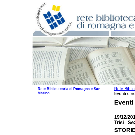
Rete Bibli
Rete Bibliotecaria di Romagna e San
Marino
Eventi e ne
La Rete
Eventi
Biblioteche e archivi
Agenda
19/12/20
Patto intercomunale per la lettura
Trisi - S
2026
Patto locale per la lettura 2025
STORIE
Patto locale per la lettura 2024