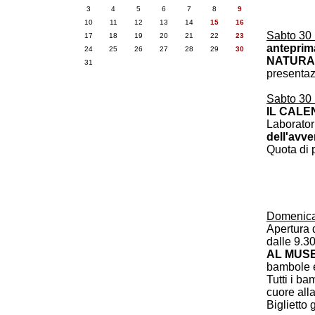
3
4
5
6
7
8
9
10
11
12
13
14
15
16
Sabto 30 
17
18
19
20
21
22
23
anteprim
24
25
26
27
28
29
30
NATURA 
31
presentaz
Sabto 30 
IL CALE
Laborator
dell'avve
Quota di 
Domenica
Apertura 
dalle 9.30
AL MUS
bambole e
Tutti i ba
cuore all
Biglietto 