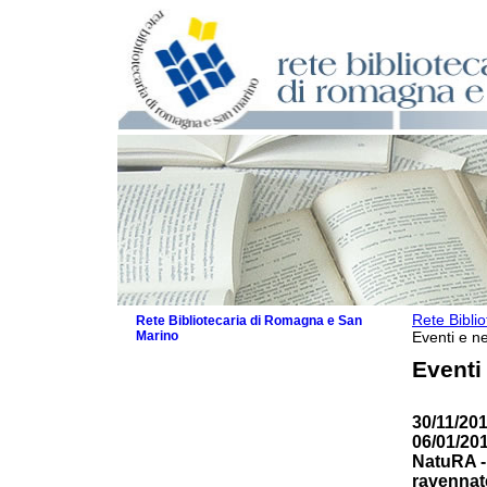
Rete Bibli
Rete Bibliotecaria di Romagna e San
Marino
Eventi e ne
La Rete
Eventi
Biblioteche e archivi
Agenda
30/11/201
Patto intercomunale per la lettura
06/01/20
2026
NatuRA 
Patto locale per la lettura 2025
ravennat
Patto locale per la lettura 2024