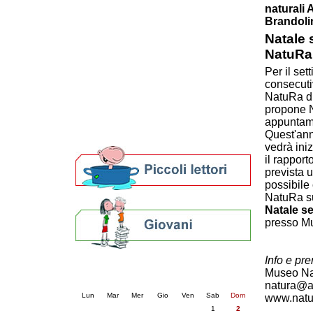
naturali 
Patto locale per la lettura 2023
Brandoli
Presentazione del Patto per la lettura
Natale
della provincia di Ravenna - 2022
Festa del Libro 2014
NatuRa
Bibliopride in Bibliotour
Per il se
Bibliotour OFF
consecuti
Parlano del Bibliotour!
NatuRa di
Premi e concorsi letterari
propone N
appuntamen
SBN: un'eredità per il futuro
Quest'ann
Per bibliotecari e archivisti
vedrà ini
il rapport
prevista 
possibile
NatuRa su
Natale s
presso Mu
Info e pre
Calendario eventi
Museo Na
« prec.
agosto 2026
succ. »
natura@at
Lun
Mar
Mer
Gio
Ven
Sab
Dom
www.natur
1
2