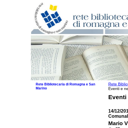
Rete Bibli
Rete Bibliotecaria di Romagna e San
Marino
Eventi e ne
La Rete
Eventi
Biblioteche e archivi
Agenda
14/12/201
Patto intercomunale per la lettura
Comunale
2026
Patto locale per la lettura 2025
Mario V
Patto locale per la lettura 2024