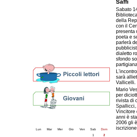
Saffi
Patto locale per la lettura 2023
Sabato 14
Presentazione del Patto per la lettura
Bibliotec
della provincia di Ravenna - 2022
della Rep
Festa del Libro 2014
con il Cen
Bibliopride in Bibliotour
presenta u
Bibliotour OFF
poeta e s
Parlano del Bibliotour!
parlerà de
Premi e concorsi letterari
pubblicist
dialetto r
SBN: un'eredità per il futuro
sfondo so
Per bibliotecari e archivisti
partigiana
L'incontro
sarà alli
Vallicelli.
Mario Ves
per diciot
rivista di
Spallicci,
Vincitore 
Calendario eventi
anni è sta
2006 gli 
« prec.
agosto 2026
succ. »
iscrizione
Lun
Mar
Mer
Gio
Ven
Sab
Dom
1
2