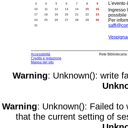
L'evento 
3
4
5
6
7
8
9
10
11
12
13
14
15
16
Ingresso l
possibile
17
18
19
20
21
22
23
Per info
24
25
26
27
28
29
30
saffi@comu
31
Vespignan
Accessibilità
Rete Bibliotecaria
Credits e redazione
Mappa del sito
Warning
: Unknown(): write fa
Unkn
Warning
: Unknown(): Failed to w
that the current setting of s
Unkn