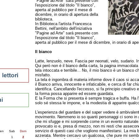
"Pagine ad Arte" sarà presente con
l'esposizione dal titolo "Il bianco",
tura 2023
aperta al pubblico per il mese di
 per la lettura
dicembre, in orario di apertura della
enna - 2022
biblioteca.
In Biblioteca l'artista Francesca
Bettini, nell'ambito dell'iniziativa
r
"Pagine ad Arte" sarà presente con
l'esposizione dal titolo "Il bianco",
aperta al pubblico per il mese di dicembre, in orario di aper
ari
Il bianco
futuro
sti
Latte, lenzuolo, neve. Fascia per neonati, velo, sudario. I
Qui però non è il bianco della carta, la pagina immacolata 
tela intoccata e terribile... No, il mio bianco è un bianco c
misfatto.
La tela è ingombra di materia informe dove il caos si acc
il Bianco arriva, innocente e infaticabile, e cerca di far c
identifica. Cancellando l'eccesso, si fa principio creativo
la forma possa apparire ed essere guardata.
E la Forma che si presenta è sempre tragica e buffa. Ha 
solo sé stessa le impone, e la modestia di apparire qualc
L'esperienza del guardare e del saper vedere è ambivalent
movimento. Nemmeno io so quanti personaggi ci sono in 
nti
che mi sfugge e mi sorprende come in un evento naturale.
6
succ. »
provocato io e, presa di mezzo, non mi resti che assecon
servizio di questi casi che vogliono manifestarsi. La mia 
en
Sab
Dom
azzerata. Mentre cercavo un qualcosa, che pure mi semb
1
2