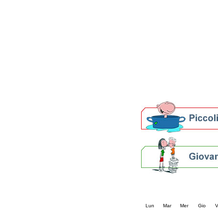
Patto locale per la let
Presentazione del Patto
della provincia di Rav
Festa del Libro 2014
Bibliopride in Bibliotou
Bibliotour OFF
Parlano del Bibliotour!
Premi e concorsi letter
SBN: un'eredità per il 
Per bibliotecari e archivi
Calendario eve
« prec.
agosto 202
Lun
Mar
Mer
Gio
V