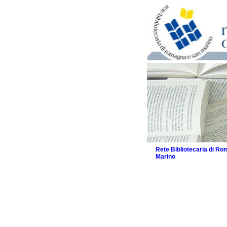
Rete Bibliotecaria di R
Marino
La Rete
Biblioteche e archivi
Agenda
Patto intercomunale per
2026
Patto locale per la let
Patto locale per la let