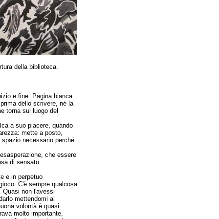
tura della biblioteca.
nizio e fine. Pagina bianca.
prima dello scrivere, né la
he torna sul luogo del
alca a suo piacere, quando
hiarezza: mette a posto,
 e spazio necessario perché
l'esasperazione, che essere
osa di sensato.
e e in perpetuo
gioco. C'è sempre qualcosa
 Quasi non l'avessi
darlo mettendomi al
buona volontà è quasi
rava molto importante,