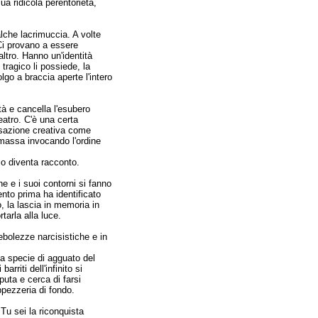
a ridicola perentorietà,
lche lacrimuccia. A volte
 Ci provano a essere
'altro. Hanno un'identità
 tragico li possiede, la
go a braccia aperte l'intero
tà e cancella l'esubero
eatro. C'è una certa
visazione creativa come
mmassa invocando l'ordine
zio diventa racconto.
e e i suoi contorni si fanno
nto prima ha identificato
, la lascia in memoria in
rtarla alla luce.
debolezze narcisistiche e in
a specie di agguato del
arriti dell'infinito si
uta e cerca di farsi
ppezzeria di fondo.
Tu sei la riconquista