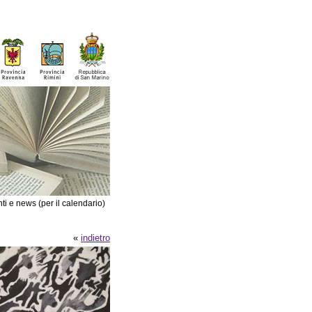
ti e news (per il calendario)
«
indietro