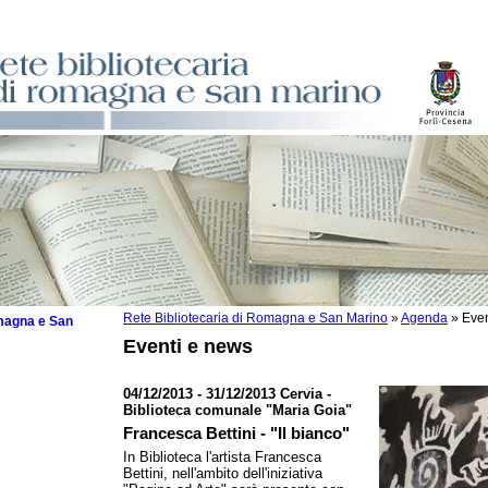
Rete Bibliotecaria di Romagna e San Marino
»
Agenda
»
Even
omagna e San
Eventi e news
04/12/2013 - 31/12/2013 Cervia -
Biblioteca comunale "Maria Goia"
 la lettura
Francesca Bettini - "Il bianco"
In Biblioteca l'artista Francesca
tura 2025
Bettini, nell'ambito dell'iniziativa
tura 2024