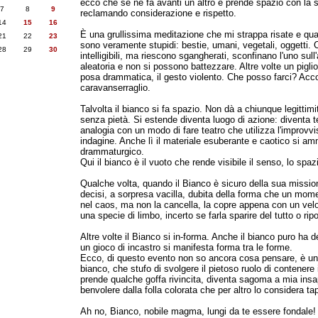
ecco che se ne fa avanti un altro e prende spazio con la su
7
8
9
reclamando considerazione e rispetto.
14
15
16
È una grullissima meditazione che mi strappa risate e qua
21
22
23
sono veramente stupidi: bestie, umani, vegetali, oggetti.
28
29
30
intelligibili, ma riescono sgangherati, sconfinano l'uno sull
aleatoria e non si possono battezzare. Altre volte un piglio
posa drammatica, il gesto violento. Che posso farci? Accol
caravanserraglio.
Talvolta il bianco si fa spazio. Non dà a chiunque legittimi
senza pietà. Si estende diventa luogo di azione: diventa t
analogia con un modo di fare teatro che utilizza l'improv
indagine. Anche lì il materiale esuberante e caotico si a
drammaturgico.
Qui il bianco è il vuoto che rende visibile il senso, lo spa
Qualche volta, quando il Bianco è sicuro della sua mission
decisi, a sorpresa vacilla, dubita della forma che un mome
nel caos, ma non la cancella, la copre appena con un velo
una specie di limbo, incerto se farla sparire del tutto o ripo
Altre volte il Bianco si in-forma. Anche il bianco puro ha 
un gioco di incastro si manifesta forma tra le forme.
Ecco, di questo evento non so ancora cosa pensare, è un
bianco, che stufo di svolgere il pietoso ruolo di contenere i b
prende qualche goffa rivincita, diventa sagoma a mia insap
benvolere dalla folla colorata che per altro lo considera ta
Ah no, Bianco, nobile magma, lungi da te essere fondale! 