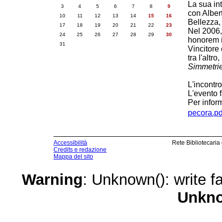
La sua int
3
4
5
6
7
8
9
con Alber
10
11
12
13
14
15
16
Bellezza,
17
18
19
20
21
22
23
Nel 2006, 
24
25
26
27
28
29
30
honorem 
31
Vincitore 
tra l'altro,
Simmetri
L'incontro
L'evento f
Per inform
pecora.pd
Accessibilità
Rete Bibliotecaria
Credits e redazione
Mappa del sito
Warning
: Unknown(): write fa
Unkn