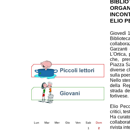
BIBLIO
Patto locale per la lettura 2023
ORGAN
Presentazione del Patto per la lettura
INCON
della provincia di Ravenna - 2022
ELIO 
Festa del Libro 2014
Bibliopride in Bibliotour
Giovedì 1
Bibliotour OFF
Bibliot
Parlano del Bibliotour!
collabo
Premi e concorsi letterari
Garzanti 
SBN: un'eredità per il futuro
L'Ortica,
Per bibliotecari e archivisti
che, pre
Piazza Saf
diverse c
sulla poes
Nello stes
della Re
strada de
forlivese.
Elio Peco
Calendario eventi
critici, t
Ha curato
« prec.
agosto 2026
succ. »
collaborat
Lun
Mar
Mer
Gio
Ven
Sab
Dom
rivista in
1
2