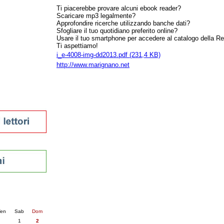
Ti piacerebbe provare alcuni ebook reader?
tura 2023
Scaricare mp3 legalmente?
 per la lettura
Approfondire ricerche utilizzando banche dati?
enna - 2022
Sfogliare il tuo quotidiano preferito online?
Usare il tuo smartphone per accedere al catalogo della R
Ti aspettiamo!
r
i_e-4008-img-dd2013.pdf (231,4 KB)
http://www.marignano.net
ari
futuro
sti
nti
6
succ. »
en
Sab
Dom
1
2