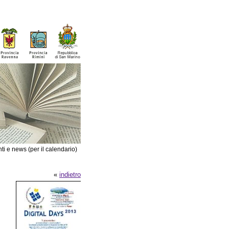
ti e news (per il calendario)
«
indietro