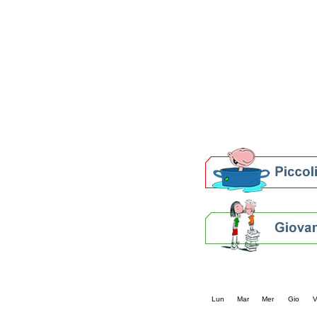
Patto locale per la let
Presentazione del Patto
della provincia di Rav
Festa del Libro 2014
Bibliopride in Bibliotou
Bibliotour OFF
Parlano del Bibliotour!
Premi e concorsi letter
SBN: un'eredità per il 
Per bibliotecari e archivi
Calendario eve
« prec.
agosto 202
Lun
Mar
Mer
Gio
V