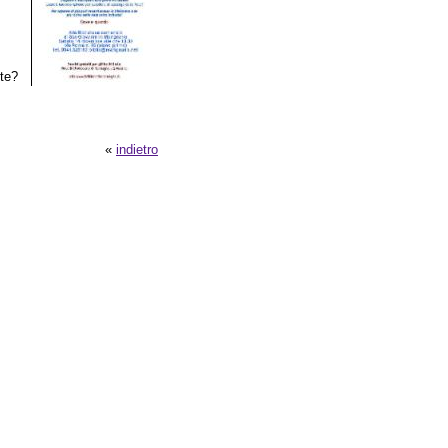
ete?
«
indietro