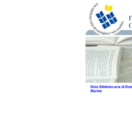
Rete Bibliotecaria di R
Marino
La Rete
Biblioteche e archivi
Agenda
Patto intercomunale per
2026
Patto locale per la let
Patto locale per la let