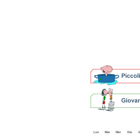
Patto locale per la let
Presentazione del Patto
della provincia di Rav
Festa del Libro 2014
Bibliopride in Bibliotou
Bibliotour OFF
Parlano del Bibliotour!
Premi e concorsi letter
SBN: un'eredità per il 
Per bibliotecari e archivi
Calendario eve
« prec.
agosto 202
Lun
Mar
Mer
Gio
V