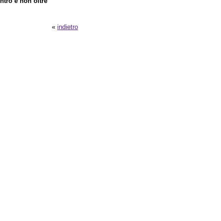
ntro e non oltre
«
indietro