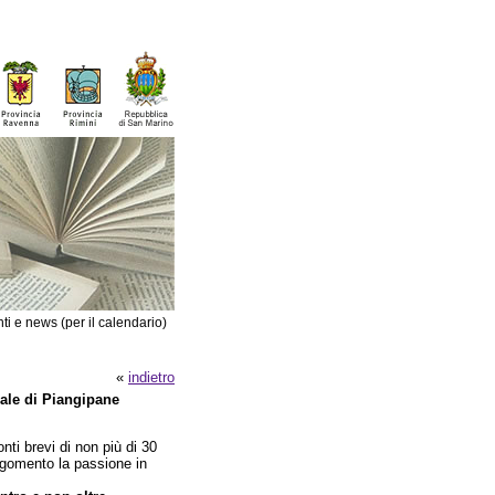
ti e news (per il calendario)
«
indietro
nale di Piangipane
onti brevi di non più di 30
argomento la passione in