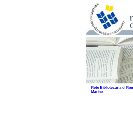
Rete Bibliotecaria di R
Marino
La Rete
Biblioteche e archivi
Agenda
Patto intercomunale per
2026
Patto locale per la let
Patto locale per la let