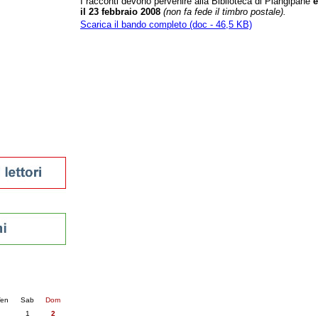
I racconti devono pervenire alla Biblioteca di Piangipane
e
il 23 febbraio 2008
(non fa fede il timbro postale).
tura 2023
Scarica il bando completo (doc - 46,5 KB)
 per la lettura
enna - 2022
r
ari
futuro
sti
nti
6
succ. »
en
Sab
Dom
1
2