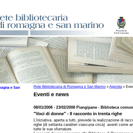
Rete Bibliotecaria di Romagna e San Marino
»
Agenda
»
Even
omagna e San
Eventi e news
08/01/2008 - 23/02/2008 Piangipane - Biblioteca comu
"Voci di donne" - Il racconto in trenta righe
 la lettura
L'iniziativa, aperta a tutti, prevede la realizzazione di racc
righe (di settanta caratteri ciascuna circa) aventi come 
tura 2025
tutte le sue sfumature.
tura 2024