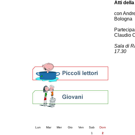
Atti dell
Patto locale per la lettura 2023
Presentazione del Patto per la lettura
con Andre
della provincia di Ravenna - 2022
Bologna
Festa del Libro 2014
Bibliopride in Bibliotour
Partecipan
Bibliotour OFF
Claudio 
Parlano del Bibliotour!
Sala di R
Premi e concorsi letterari
17.30
SBN: un'eredità per il futuro
Per bibliotecari e archivisti
Calendario eventi
« prec.
agosto 2026
succ. »
Lun
Mar
Mer
Gio
Ven
Sab
Dom
1
2