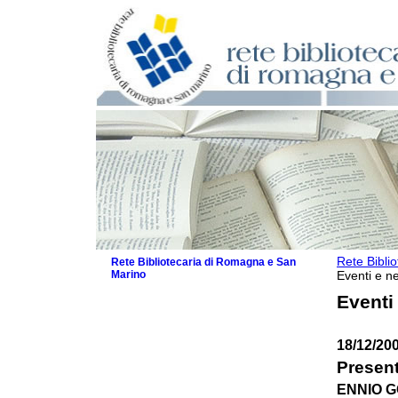
Rete Bibli
Rete Bibliotecaria di Romagna e San
Marino
Eventi e ne
La Rete
Eventi
Biblioteche e archivi
Agenda
18/12/20
Patto intercomunale per la lettura
2026
Presen
Patto locale per la lettura 2025
ENNIO G
Patto locale per la lettura 2024