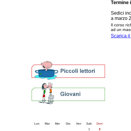
Termine 
Patto locale per la lettura 2023
Presentazione del Patto per la lettura
Sedici in
della provincia di Ravenna - 2022
a marzo 2
Festa del Libro 2014
Il corso r
Bibliopride in Bibliotour
ad un mass
Bibliotour OFF
Scarica i
Parlano del Bibliotour!
Premi e concorsi letterari
SBN: un'eredità per il futuro
Per bibliotecari e archivisti
Calendario eventi
« prec.
agosto 2026
succ. »
Lun
Mar
Mer
Gio
Ven
Sab
Dom
1
2