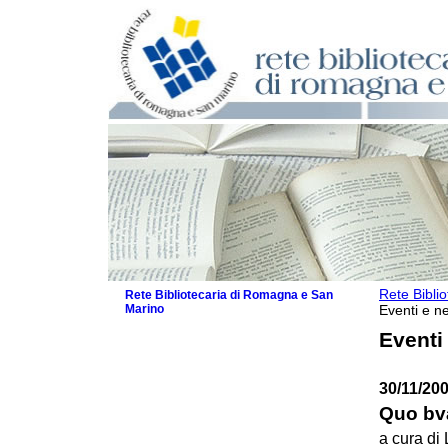
Rete Bibli
Rete Bibliotecaria di Romagna e San
Marino
Eventi e ne
La Rete
Eventi
Biblioteche e archivi
Agenda
30/11/20
Patto intercomunale per la lettura
2026
Quo bva
Patto locale per la lettura 2025
a cura di 
Patto locale per la lettura 2024