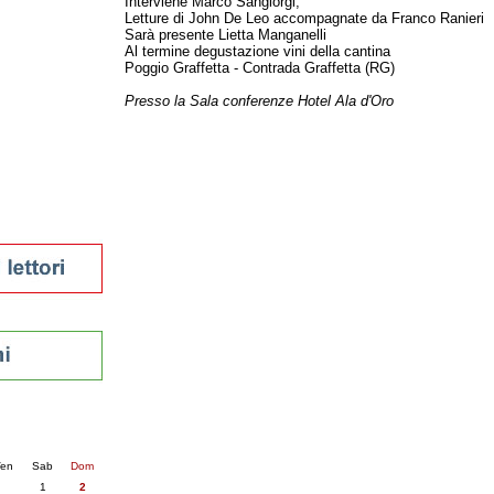
Interviene Marco Sangiorgi,
Letture di John De Leo accompagnate da Franco Ranieri
tura 2023
Sarà presente Lietta Manganelli
 per la lettura
Al termine degustazione vini della cantina
enna - 2022
Poggio Graffetta - Contrada Graffetta (RG)
Presso la Sala conferenze Hotel Ala d'Oro
r
ari
futuro
sti
nti
6
succ. »
en
Sab
Dom
1
2