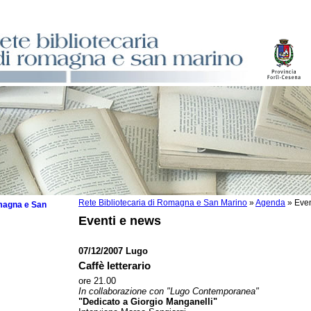
Rete Bibliotecaria di Romagna e San Marino
»
Agenda
»
Even
omagna e San
Eventi e news
07/12/2007 Lugo
Caffè letterario
 la lettura
ore 21.00
In collaborazione con "Lugo Contemporanea"
tura 2025
"Dedicato a Giorgio Manganelli"
tura 2024