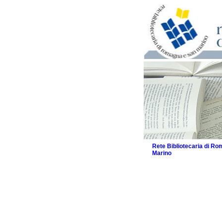
Rete Bibliotecaria di R
Marino
La Rete
Biblioteche e archivi
Agenda
Patto intercomunale per
2026
Patto locale per la let
Patto locale per la let