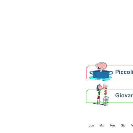
Patto locale per la let
Presentazione del Patto
della provincia di Rav
Festa del Libro 2014
Bibliopride in Bibliotou
Bibliotour OFF
Parlano del Bibliotour!
Premi e concorsi letter
SBN: un'eredità per il 
Per bibliotecari e archivi
Calendario eve
« prec.
agosto 202
Lun
Mar
Mer
Gio
V