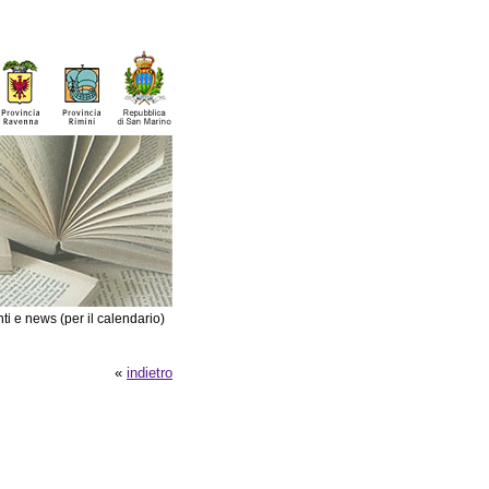
ti e news (per il calendario)
«
indietro