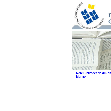
Rete Bibliotecaria di R
Marino
La Rete
Biblioteche e archivi
Agenda
Patto intercomunale per
2026
Patto locale per la let
Patto locale per la let