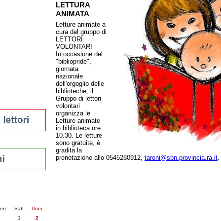
LETTURA
tura 2023
ANIMATA
 per la lettura
Letture animate a
enna - 2022
cura del gruppo di
LETTORI
r
VOLONTARI
In occasione del
"bibliopride",
giornata
ari
nazionale
dell'orgoglio delle
futuro
biblioteche, il
sti
Gruppo di lettori
volontari
organizza le
Letture animate
in biblioteca ore
10.30. Le letture
sono gratuite, è
gradita la
prenotazione allo 0545280912,
taroni@sbn.provincia.ra.it
.
nti
6
succ. »
en
Sab
Dom
1
2