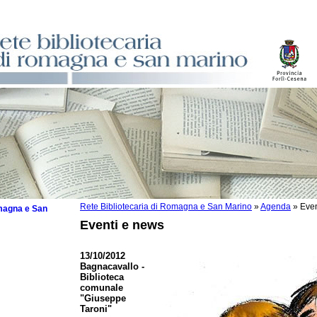
Rete Bibliotecaria di Romagna e San Marino
»
Agenda
»
Even
omagna e San
Eventi e news
13/10/2012
Bagnacavallo -
Biblioteca
 la lettura
comunale
"Giuseppe
tura 2025
Taroni"
tura 2024