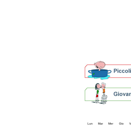
Patto locale per la let
Presentazione del Patto
della provincia di Rav
Festa del Libro 2014
Bibliopride in Bibliotou
Bibliotour OFF
Parlano del Bibliotour!
Premi e concorsi letter
SBN: un'eredità per il 
Per bibliotecari e archivi
Calendario eve
« prec.
agosto 202
Lun
Mar
Mer
Gio
V