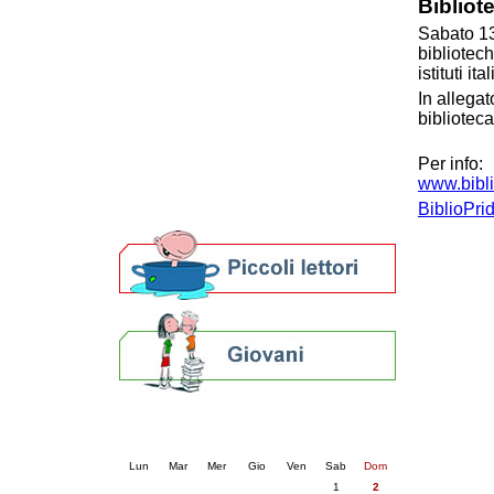
Bibliot
Patto locale per la lettura 2023
Sabato 13
Presentazione del Patto per la lettura
bibliotech
della provincia di Ravenna - 2022
istituti ita
Festa del Libro 2014
In allega
Bibliopride in Bibliotour
bibliotec
Bibliotour OFF
Parlano del Bibliotour!
Per info:
Premi e concorsi letterari
www.bibli
SBN: un'eredità per il futuro
BiblioPri
Per bibliotecari e archivisti
Calendario eventi
« prec.
agosto 2026
succ. »
Lun
Mar
Mer
Gio
Ven
Sab
Dom
1
2