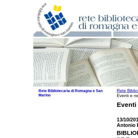
Rete Bibli
Rete Bibliotecaria di Romagna e San
Marino
Eventi e ne
La Rete
Eventi
Biblioteche e archivi
Agenda
13/10/20
Patto intercomunale per la lettura
Antonio 
2026
Patto locale per la lettura 2025
BIBLIOP
Patto locale per la lettura 2024