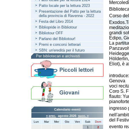
Mercoledì
Patto locale per la lettura 2023
Biblioteca
Presentazione del Patto per la lettura
Corso del
della provincia di Ravenna - 2022
Festa del Libro 2014
Exodos.Tr
Bibliopride in Bibliotour
meditazion
grandi sof
Bibliotour OFF
Edipo, Gi
Parlano del Bibliotour!
La partitu
Premi e concorsi letterari
Panzavolta
SBN: un'eredità per il futuro
Heidegger
Per bibliotecari e archivisti
Hölderlin,
Eliot), è 
introduce
Genova
voci recit
Coro S. F
flauto: Yu
pianoforte
ingresso g
Calendario eventi
nell'amb
« prec.
agosto 2026
succ. »
del Fest
Lun
Mar
Mer
Gio
Ven
Sab
Dom
evento re
1
2