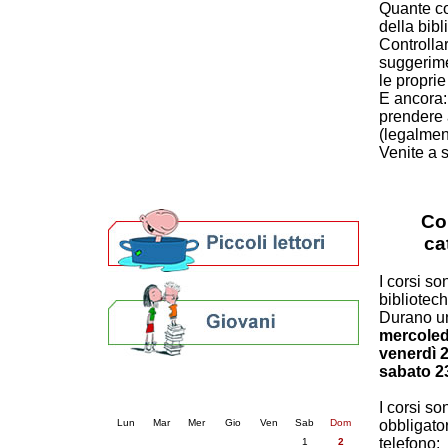
Quante co
Patto locale per la lettura 2023
della bibl
Presentazione del Patto per la lettura
Controllare
della provincia di Ravenna - 2022
suggerime
Festa del Libro 2014
le proprie 
Bibliopride in Bibliotour
E ancora: 
Bibliotour OFF
prendere 
(legalmen
Parlano del Bibliotour!
Venite a s
Premi e concorsi letterari
SBN: un'eredità per il futuro
Per bibliotecari e archivisti
Co
ca
I corsi son
bibliotec
Durano un
mercoled
venerdì 
sabato 2
Calendario eventi
« prec.
agosto 2026
succ. »
I corsi s
Lun
Mar
Mer
Gio
Ven
Sab
Dom
obbligator
telefono
1
2