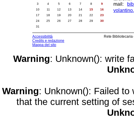
mail:
bib
3
4
5
6
7
8
9
10
11
12
13
14
15
16
volantino
17
18
19
20
21
22
23
24
25
26
27
28
29
30
31
Accessibilità
Rete Bibliotecaria
Credits e redazione
Mappa del sito
Warning
: Unknown(): write fa
Unkn
Warning
: Unknown(): Failed to w
that the current setting of s
Unkn