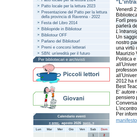
"L'intr
Patto locale per la lettura 2023
Venerdì 2
Presentazione del Patto per la lettura
Bibliotec
della provincia di Ravenna - 2022
Forlì pres
Festa del Libro 2014
parlerà d
Bibliopride in Bibliotour
L'intrans
Bibliotour OFF
Un saggio 
Parlano del Bibliotour!
nostro pae
Premi e concorsi letterari
una virtù 
Maurizio V
SBN: un'eredità per il futuro
Politica e
Per bibliotecari e archivisti
all'Univer
professor
all'Univer
2012 ha r
Best Teac
E' autore 
pensiero po
Conversa 
L'incontro
Per inform
Calendario eventi
manifesto
« prec.
agosto 2026
succ. »
Lun
Mar
Mer
Gio
Ven
Sab
Dom
1
2