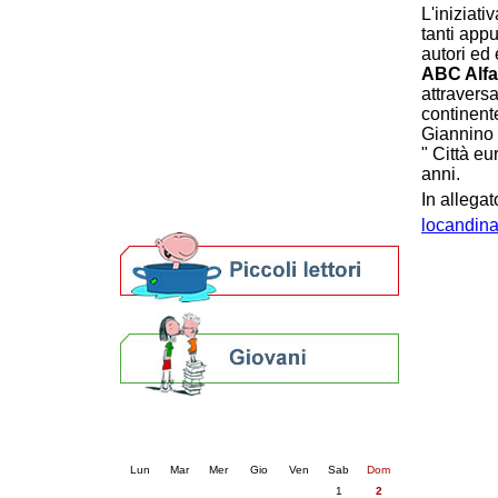
L'iniziati
Patto locale per la lettura 2023
tanti appu
Presentazione del Patto per la lettura
autori ed
della provincia di Ravenna - 2022
ABC Alfab
Festa del Libro 2014
attraversa
Bibliopride in Bibliotour
continent
Bibliotour OFF
Giannino 
Parlano del Bibliotour!
" Città e
Premi e concorsi letterari
anni.
SBN: un'eredità per il futuro
In allega
Per bibliotecari e archivisti
locandina
Calendario eventi
« prec.
agosto 2026
succ. »
Lun
Mar
Mer
Gio
Ven
Sab
Dom
1
2