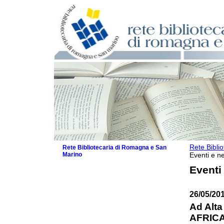
Rete Bibli
Rete Bibliotecaria di Romagna e San
Marino
Eventi e ne
La Rete
Eventi
Biblioteche e archivi
Agenda
26/05/20
Patto intercomunale per la lettura
2026
Ad Alt
Patto locale per la lettura 2025
AFRICA
Patto locale per la lettura 2024