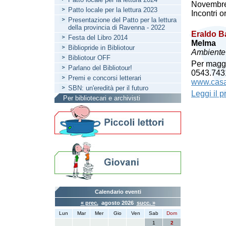
Novembre
Patto locale per la lettura 2023
Incontri o
Presentazione del Patto per la lettura
della provincia di Ravenna - 2022
Eraldo Ba
Festa del Libro 2014
Melma
Bibliopride in Bibliotour
Ambiente 
Bibliotour OFF
Per maggi
Parlano del Bibliotour!
0543.743
Premi e concorsi letterari
www.casar
SBN: un'eredità per il futuro
Leggi il 
Per bibliotecari e archivisti
Calendario eventi
« prec.
agosto 2026
succ. »
Lun
Mar
Mer
Gio
Ven
Sab
Dom
1
2