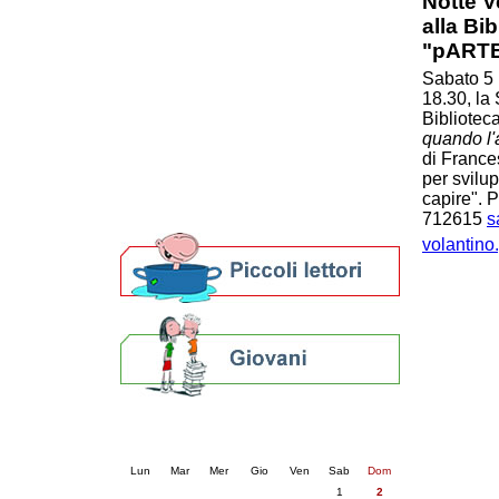
Notte V
Patto locale per la lettura 2023
alla Bi
Presentazione del Patto per la lettura
"pARTE 
della provincia di Ravenna - 2022
Sabato 5 
Festa del Libro 2014
18.30, la
Bibliopride in Bibliotour
Biblioteca
Bibliotour OFF
quando l'a
Parlano del Bibliotour!
di Frances
Premi e concorsi letterari
per svilup
SBN: un'eredità per il futuro
capire". P
Per bibliotecari e archivisti
712615
s
volantino
Calendario eventi
« prec.
agosto 2026
succ. »
Lun
Mar
Mer
Gio
Ven
Sab
Dom
1
2