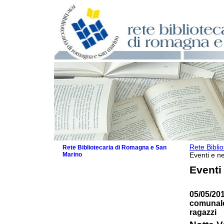
Rete Bibli
Rete Bibliotecaria di Romagna e San
Marino
Eventi e ne
La Rete
Eventi
Biblioteche e archivi
Agenda
05/05/201
Patto intercomunale per la lettura
comunale 
2026
ragazzi
Patto locale per la lettura 2025
Patto locale per la lettura 2024