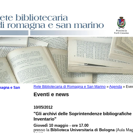
Rete Bibliotecaria di Romagna e San Marino
»
Agenda
»
Even
omagna e San
Eventi e news
10/05/2012
"Gli archivi delle Soprintendenze bibliografiche
 la lettura
Inventario"
Giovedì 10 maggio - ore 17.00
tura 2025
presso la
Biblioteca Universitaria di Bologna
(Aula Magn
tura 2024