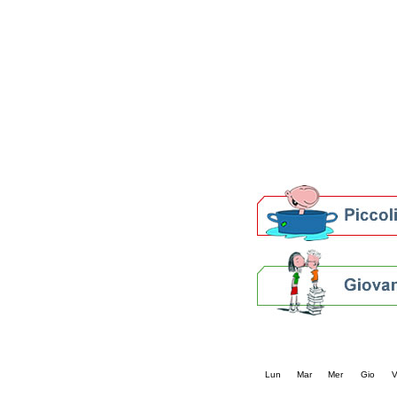
Patto locale per la let
Presentazione del Patto
della provincia di Rav
Festa del Libro 2014
Bibliopride in Bibliotou
Bibliotour OFF
Parlano del Bibliotour!
Premi e concorsi letter
SBN: un'eredità per il 
Per bibliotecari e archivi
Calendario eve
« prec.
agosto 202
Lun
Mar
Mer
Gio
V