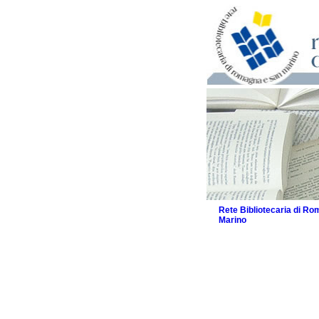
Rete Bibliotecaria di R
Marino
La Rete
Biblioteche e archivi
Agenda
Patto intercomunale per
2026
Patto locale per la let
Patto locale per la let