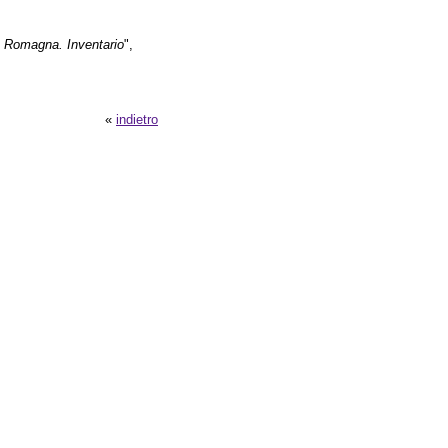
ia Romagna. Inventario
",
«
indietro