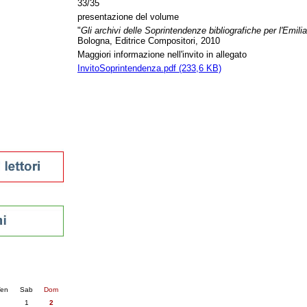
33/35
tura 2023
presentazione del volume
 per la lettura
"
Gli archivi delle Soprintendenze bibliografiche per l'Emil
enna - 2022
Bologna, Editrice Compositori, 2010
Maggiori informazione nell'invito in allegato
r
InvitoSoprintendenza.pdf (233,6 KB)
ari
futuro
sti
nti
6
succ. »
en
Sab
Dom
1
2