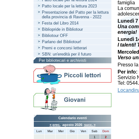
famiglia
Patto locale per la lettura 2023
La comuni
Presentazione del Patto per la lettura
adolesce
della provincia di Ravenna - 2022
Lunedì 7
Festa del Libro 2014
Una comu
Bibliopride in Bibliotour
energia!
Bibliotour OFF
Lunedì 1
Parlano del Bibliotour!
I talenti!
Premi e concorsi letterari
Mercoled
SBN: un'eredità per il futuro
Verso una
Per bibliotecari e archivisti
Presso la
Per info:
Servizio N
Tel: 054
Locandina
Calendario eventi
« prec.
agosto 2026
succ. »
Lun
Mar
Mer
Gio
Ven
Sab
Dom
1
2