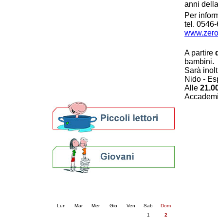
anni dell
Patto locale per la lettura 2023
Per infor
Presentazione del Patto per la lettura
tel. 0546
della provincia di Ravenna - 2022
www.zero
Festa del Libro 2014
Bibliopride in Bibliotour
A partire
Bibliotour OFF
bambini.
Parlano del Bibliotour!
Sarà inolt
Premi e concorsi letterari
Nido - Es
SBN: un'eredità per il futuro
Alle
21.0
Per bibliotecari e archivisti
Accademi
Calendario eventi
« prec.
agosto 2026
succ. »
Lun
Mar
Mer
Gio
Ven
Sab
Dom
1
2