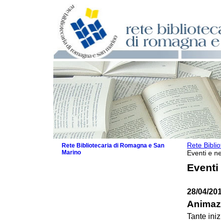
Rete Bibli
Rete Bibliotecaria di Romagna e San
Marino
Eventi e ne
La Rete
Eventi
Biblioteche e archivi
Agenda
28/04/20
Patto intercomunale per la lettura
2026
Animazi
Patto locale per la lettura 2025
Tante iniz
Patto locale per la lettura 2024