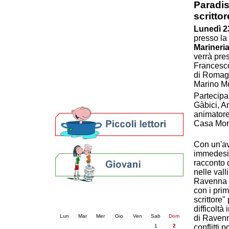
Paradis
Patto locale per la lettura 2023
scritto
Presentazione del Patto per la lettura
della provincia di Ravenna - 2022
Lunedì 23
presso l
Festa del Libro 2014
Marineri
Bibliopride in Bibliotour
verrà pres
Bibliotour OFF
Francesco 
Parlano del Bibliotour!
di Romagn
Premi e concorsi letterari
Marino Mo
SBN: un'eredità per il futuro
Partecipa
Per bibliotecari e archivisti
Gàbici, A
animatore
Casa More
Con un'av
immedesim
racconto 
nelle val
Ravenna d
con i primi
Calendario eventi
scrittore
« prec.
agosto 2026
succ. »
difficoltà
Lun
Mar
Mer
Gio
Ven
Sab
Dom
di Ravenna
1
2
conflitti 