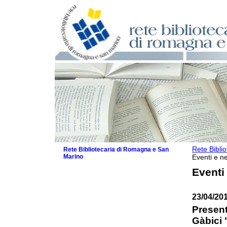
Rete Bibli
Rete Bibliotecaria di Romagna e San
Marino
Eventi e ne
La Rete
Eventi
Biblioteche e archivi
Agenda
23/04/20
Patto intercomunale per la lettura
2026
Present
Patto locale per la lettura 2025
Gàbici 
Patto locale per la lettura 2024