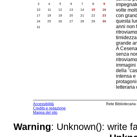
impegnato
3
4
5
6
7
8
9
volte molt
10
11
12
13
14
15
16
con grande
17
18
19
20
21
22
23
questa lun
24
25
26
27
28
29
30
anni non f
31
ritroviam
timidezza,
grande am
A Cesenat
senza nom
ritroviamo
immagini 
della "ca
intensa e 
protagoni
letterari
Accessibilità
Rete Bibliotecaria
Credits e redazione
Mappa del sito
Warning
: Unknown(): write fa