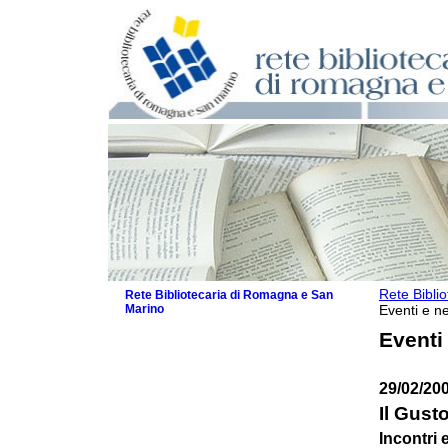
Rete Bibli
Rete Bibliotecaria di Romagna e San
Marino
Eventi e ne
La Rete
Eventi
Biblioteche e archivi
Agenda
29/02/200
Patto intercomunale per la lettura
2026
Il Gusto
Patto locale per la lettura 2025
Incontri 
Patto locale per la lettura 2024