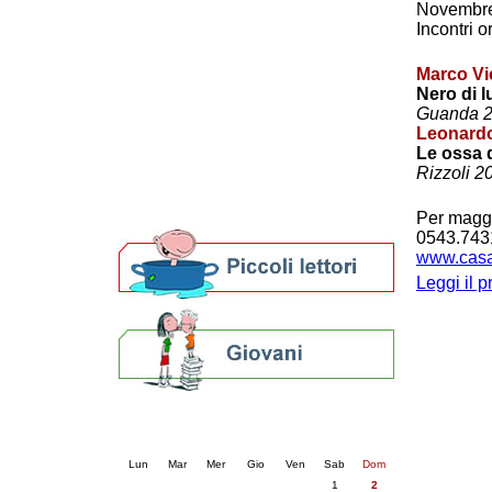
Novembre
Patto locale per la lettura 2023
Incontri o
Presentazione del Patto per la lettura
della provincia di Ravenna - 2022
Marco Vi
Festa del Libro 2014
Nero di l
Bibliopride in Bibliotour
Guanda 
Bibliotour OFF
Leonardo
Parlano del Bibliotour!
Le ossa 
Premi e concorsi letterari
Rizzoli 2
SBN: un'eredità per il futuro
Per bibliotecari e archivisti
Per maggi
0543.743
www.casar
Leggi il 
Calendario eventi
« prec.
agosto 2026
succ. »
Lun
Mar
Mer
Gio
Ven
Sab
Dom
1
2