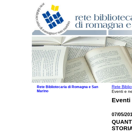
Rete Bibli
Rete Bibliotecaria di Romagna e San
Marino
Eventi e ne
La Rete
Eventi
Biblioteche e archivi
Agenda
07/05/201
Patto intercomunale per la lettura
2026
QUANT
Patto locale per la lettura 2025
STORIA:
Patto locale per la lettura 2024