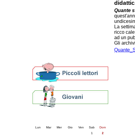
didattic
Patto locale per la lettura 2023
Quante st
Presentazione del Patto per la lettura
quest'ann
della provincia di Ravenna - 2022
undicesim
Festa del Libro 2014
La settim
Bibliopride in Bibliotour
ricco cale
Bibliotour OFF
ad un pub
Parlano del Bibliotour!
Gli archiv
Premi e concorsi letterari
Quante_S
SBN: un'eredità per il futuro
Per bibliotecari e archivisti
Calendario eventi
« prec.
agosto 2026
succ. »
Lun
Mar
Mer
Gio
Ven
Sab
Dom
1
2