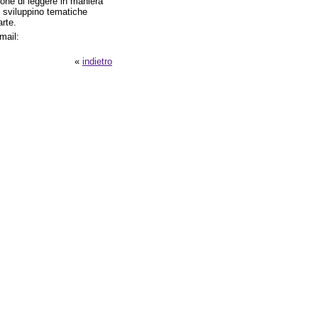
pone di leggere in maniera
e sviluppino tematiche
arte.
mail:
«
indietro