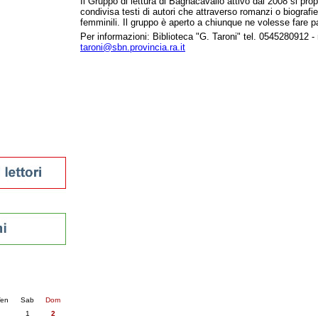
Il Gruppo di lettura di Bagnacavallo attivo dal 2008 si pro
condivisa testi di autori che attraverso romanzi o biografi
tura 2023
femminili. Il gruppo è aperto a chiunque ne volesse fare p
 per la lettura
Per informazioni: Biblioteca "G. Taroni" tel. 0545280912 - 
enna - 2022
taroni@sbn.provincia.ra.it
r
ari
futuro
sti
nti
6
succ. »
en
Sab
Dom
1
2