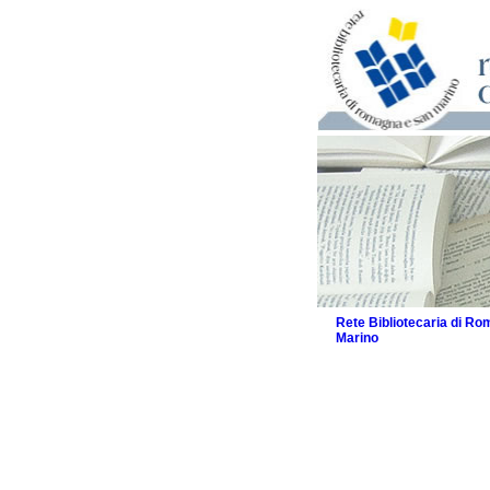
Rete Bibliotecaria di R
Marino
La Rete
Biblioteche e archivi
Agenda
Patto intercomunale per
2026
Patto locale per la let
Patto locale per la let