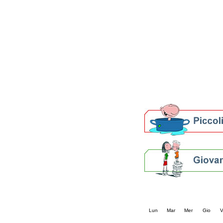
Patto locale per la let
Presentazione del Patto
della provincia di Rav
Festa del Libro 2014
Bibliopride in Bibliotou
Bibliotour OFF
Parlano del Bibliotour!
Premi e concorsi letter
SBN: un'eredità per il 
Per bibliotecari e archivi
Calendario eve
« prec.
agosto 202
Lun
Mar
Mer
Gio
V