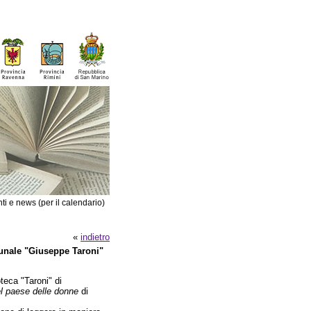
ti e news (per il calendario)
«
indietro
munale "Giuseppe Taroni"
teca "Taroni" di
l paese delle donne
di