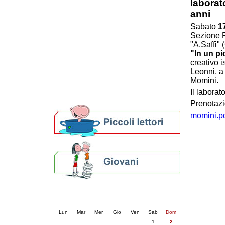
laborat
Patto locale per la lettura 2023
anni
Presentazione del Patto per la lettura
Sabato
1
della provincia di Ravenna - 2022
Sezione R
Festa del Libro 2014
"A.Saffi"
Bibliopride in Bibliotour
"In un p
Bibliotour OFF
creativo i
Parlano del Bibliotour!
Leonni, a
Premi e concorsi letterari
Momini.
SBN: un'eredità per il futuro
Il laborat
Per bibliotecari e archivisti
Prenotazi
momini.pd
Calendario eventi
« prec.
agosto 2026
succ. »
Lun
Mar
Mer
Gio
Ven
Sab
Dom
1
2