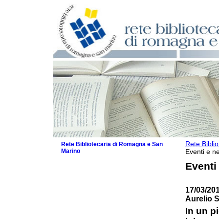
Rete Bibli
Rete Bibliotecaria di Romagna e San
Marino
Eventi e ne
La Rete
Eventi
Biblioteche e archivi
Agenda
17/03/201
Patto intercomunale per la lettura
Aurelio S
2026
Patto locale per la lettura 2025
In un p
Patto locale per la lettura 2024