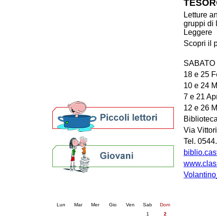
TESOR
Patto locale per la lettura 2023
Letture a
Presentazione del Patto per la lettura
gruppi di 
della provincia di Ravenna - 2022
Leggere
Festa del Libro 2014
Scopri il
Bibliopride in Bibliotour
Bibliotour OFF
SABATO m
Parlano del Bibliotour!
18 e 25 F
Premi e concorsi letterari
SBN: un'eredità per il futuro
10 e 24 
Per bibliotecari e archivisti
7 e 21 Apr
12 e 26 
Bibliotec
Via Vitto
Tel. 054
biblio.ca
www.class
Volantin
Calendario eventi
« prec.
agosto 2026
succ. »
Lun
Mar
Mer
Gio
Ven
Sab
Dom
1
2