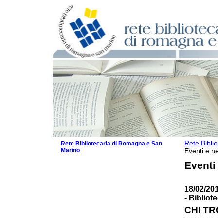
Rete Bibli
Rete Bibliotecaria di Romagna e San
Marino
Eventi e ne
La Rete
Eventi
Biblioteche e archivi
Agenda
18/02/20
Patto intercomunale per la lettura
- Biblio
2026
Patto locale per la lettura 2025
CHI TR
Patto locale per la lettura 2024