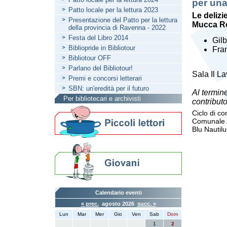
per una
Patto locale per la lettura 2023
Le delizi
Presentazione del Patto per la lettura
Mucca R
della provincia di Ravenna - 2022
Festa del Libro 2014
Gilb
Bibliopride in Bibliotour
Fran
Bibliotour OFF
Parlano del Bibliotour!
Sala Il La
Premi e concorsi letterari
SBN: un'eredità per il futuro
Al termine
Per bibliotecari e archivisti
contribut
Ciclo di c
Comunale A
Blu Nautilu
Calendario eventi
« prec.
agosto 2026
succ. »
Lun
Mar
Mer
Gio
Ven
Sab
Dom
1
2