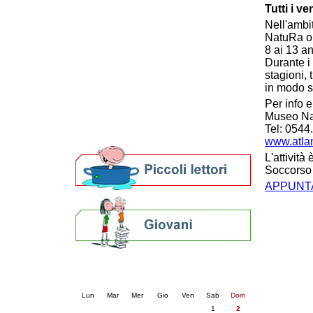
Tutti i v
Patto locale per la lettura 2023
Nell'ambit
Presentazione del Patto per la lettura
NatuRa or
della provincia di Ravenna - 2022
8 ai 13 an
Festa del Libro 2014
Durante i 
Bibliopride in Bibliotour
stagioni,
Bibliotour OFF
in modo s
Parlano del Bibliotour!
Per info e
Premi e concorsi letterari
Museo Nat
SBN: un'eredità per il futuro
Tel: 054
Per bibliotecari e archivisti
www.atlan
L'attività
Soccorso 
APPUNTA
Calendario eventi
« prec.
agosto 2026
succ. »
Lun
Mar
Mer
Gio
Ven
Sab
Dom
1
2