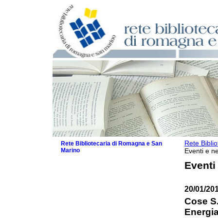
Rete Bibli
Rete Bibliotecaria di Romagna e San
Marino
Eventi e ne
La Rete
Eventi
Biblioteche e archivi
Agenda
20/01/201
Patto intercomunale per la lettura
2026
Cose S.
Patto locale per la lettura 2025
Energia
Patto locale per la lettura 2024