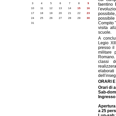
3
4
5
6
7
8
9
faentino 
10
11
12
13
14
15
16
l'evoluzio
possibile
17
18
19
20
21
22
23
possibile
24
25
26
27
28
29
30
Compito "
31
visita al
scuole.
A concl
Legio XI
presso i
militare 
Romano. 
classi d
realizze
elaborat
dell'inse
ORARI E
Orari di 
Sab-dom
Ingresso 
Apertura 
a 25 per
Lun-sab