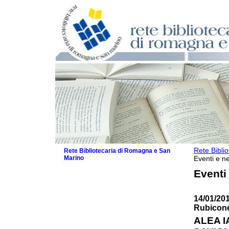
Rete Bibli
Rete Bibliotecaria di Romagna e San
Marino
Eventi e ne
La Rete
Eventi
Biblioteche e archivi
Agenda
14/01/20
Patto intercomunale per la lettura
Rubicon
2026
Patto locale per la lettura 2025
ALEA I
Patto locale per la lettura 2024