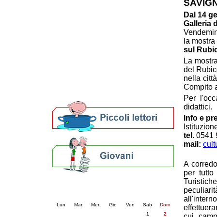
SAVIG
Patto locale per la lettura 2023
Dal 14 g
Presentazione del Patto per la lettura
Galleria 
della provincia di Ravenna - 2022
Vendemini
Festa del Libro 2014
la mostra
Bibliopride in Bibliotour
sul Rubi
Bibliotour OFF
La mostra
Parlano del Bibliotour!
del Rubic
Premi e concorsi letterari
nella cit
SBN: un'eredità per il futuro
Compito a
Per bibliotecari e archivisti
Per l'occ
didattici.
Info e pr
Istituzio
tel.
0541 
mail:
cul
A corredo
per tutto
Turistich
Calendario eventi
peculiar
« prec.
agosto 2026
succ. »
all'inte
Lun
Mar
Mer
Gio
Ven
Sab
Dom
effettuer
1
2
cui camp