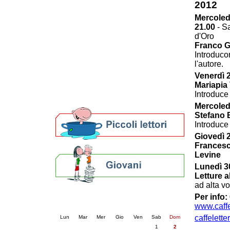
2012
Patto locale per la lettura 2023
Mercoled
Presentazione del Patto per la lettura
21.00
- S
della provincia di Ravenna - 2022
d'Oro
Festa del Libro 2014
Franco G
Bibliopride in Bibliotour
Introduco
Bibliotour OFF
l'autore.
Parlano del Bibliotour!
Venerdì 
Premi e concorsi letterari
Mariapia
SBN: un'eredità per il futuro
Introduce
Per bibliotecari e archivisti
Mercoled
Stefano B
Introduce
Giovedì 
Francesc
Levine
Lunedì 3
Letture a
ad alta v
Calendario eventi
Per info:
www.caffel
« prec.
agosto 2026
succ. »
caffelette
Lun
Mar
Mer
Gio
Ven
Sab
Dom
1
2