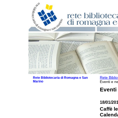
Rete Bibli
Rete Bibliotecaria di Romagna e San
Marino
Eventi e ne
La Rete
Eventi
Biblioteche e archivi
Agenda
18/01/20
Patto intercomunale per la lettura
2026
Caffè le
Patto locale per la lettura 2025
Calenda
Patto locale per la lettura 2024