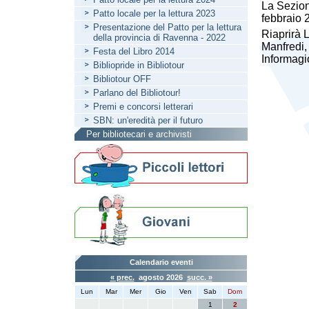
La Sezion
Patto locale per la lettura 2023
febbraio 2
Presentazione del Patto per la lettura
Riaprirà 
della provincia di Ravenna - 2022
Manfredi, 
Festa del Libro 2014
Informagi
Bibliopride in Bibliotour
Bibliotour OFF
Parlano del Bibliotour!
Premi e concorsi letterari
SBN: un'eredità per il futuro
Per bibliotecari e archivisti
Calendario eventi
« prec.
agosto 2026
succ. »
Lun
Mar
Mer
Gio
Ven
Sab
Dom
1
2