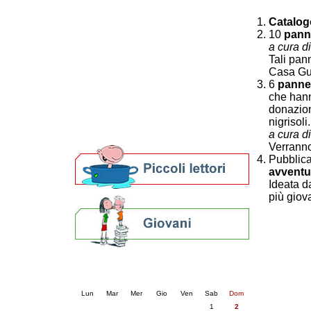
Patto locale per la lettura 2023
Catalog
Presentazione del Patto per la lettura
10
pann
della provincia di Ravenna - 2022
a cura d
Festa del Libro 2014
Tali pan
Bibliopride in Bibliotour
Casa Gue
Bibliotour OFF
6
pannel
Parlano del Bibliotour!
che hanno
Premi e concorsi letterari
donazion
SBN: un'eredità per il futuro
nigrisoli..
a cura d
Per bibliotecari e archivisti
Verranno
Pubblic
avventu
Ideata 
più giov
Calendario eventi
« prec.
agosto 2026
succ. »
Lun
Mar
Mer
Gio
Ven
Sab
Dom
1
2