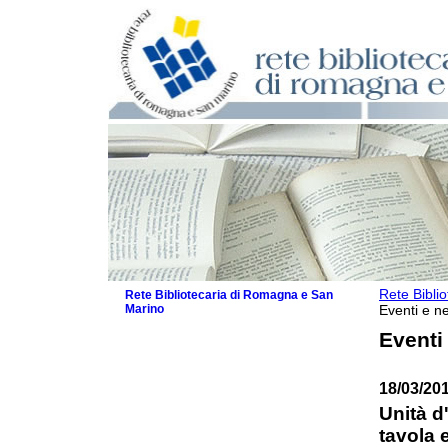
Rete Bibli
Rete Bibliotecaria di Romagna e San
Marino
Eventi e ne
La Rete
Eventi
Biblioteche e archivi
Agenda
18/03/20
Patto intercomunale per la lettura
2026
Unità d'
Patto locale per la lettura 2025
tavola 
Patto locale per la lettura 2024