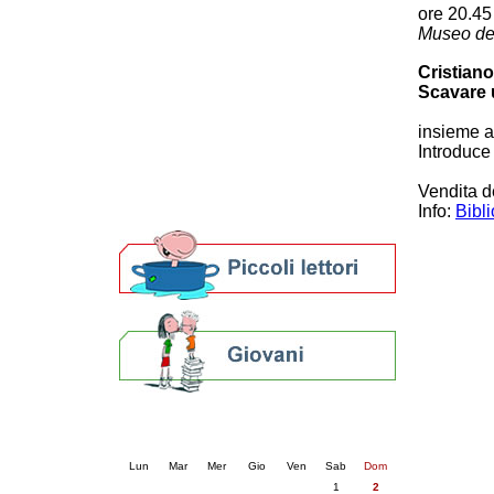
ore 20.45
Patto locale per la lettura 2023
Museo del
Presentazione del Patto per la lettura
della provincia di Ravenna - 2022
Cristian
Festa del Libro 2014
Scavare 
Bibliopride in Bibliotour
Bibliotour OFF
insieme al
Parlano del Bibliotour!
Introduc
Premi e concorsi letterari
Vendita de
SBN: un'eredità per il futuro
Info:
Bibl
Per bibliotecari e archivisti
Calendario eventi
« prec.
agosto 2026
succ. »
Lun
Mar
Mer
Gio
Ven
Sab
Dom
1
2