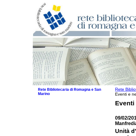
Rete Bibli
Rete Bibliotecaria di Romagna e San
Marino
Eventi e ne
La Rete
Eventi
Biblioteche e archivi
Agenda
09/02/20
Patto intercomunale per la lettura
Manfredi
2026
Patto locale per la lettura 2025
Unità d'
Patto locale per la lettura 2024