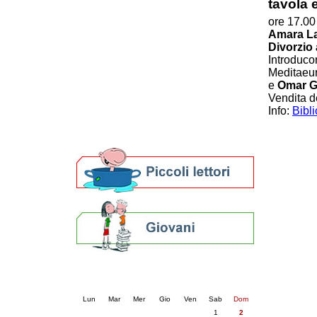
tavola 
Patto locale per la lettura 2023
ore 17.00
Presentazione del Patto per la lettura
Amara L
della provincia di Ravenna - 2022
Divorzio 
Festa del Libro 2014
Introduc
Bibliopride in Bibliotour
Meditaeu
Bibliotour OFF
e
Omar G
Parlano del Bibliotour!
Vendita de
Premi e concorsi letterari
Info:
Bibl
SBN: un'eredità per il futuro
Per bibliotecari e archivisti
Calendario eventi
« prec.
agosto 2026
succ. »
Lun
Mar
Mer
Gio
Ven
Sab
Dom
1
2