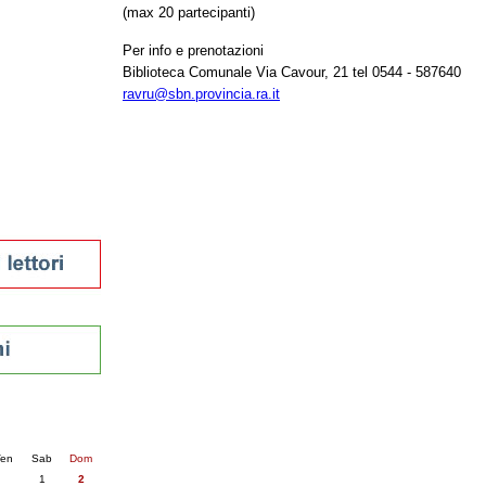
(max 20 partecipanti)
tura 2023
 per la lettura
Per info e prenotazioni
enna - 2022
Biblioteca Comunale Via Cavour, 21 tel 0544 - 587640
ravru@sbn.provincia.ra.it
r
ari
futuro
sti
nti
6
succ. »
en
Sab
Dom
1
2