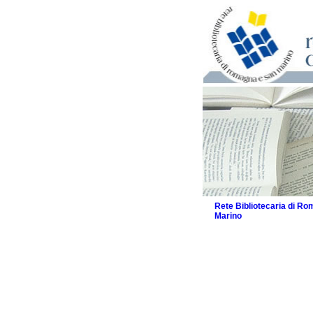
Rete Bibliotecaria di R
Marino
La Rete
Biblioteche e archivi
Agenda
Patto intercomunale per
2026
Patto locale per la let
Patto locale per la let