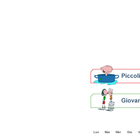
Patto locale per la let
Presentazione del Patto
della provincia di Rav
Festa del Libro 2014
Bibliopride in Bibliotou
Bibliotour OFF
Parlano del Bibliotour!
Premi e concorsi letter
SBN: un'eredità per il 
Per bibliotecari e archivi
Calendario eve
« prec.
agosto 202
Lun
Mar
Mer
Gio
V