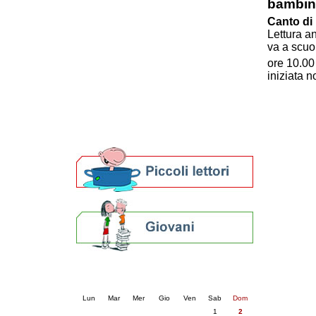
bambin
Patto locale per la lettura 2023
Canto di
Presentazione del Patto per la lettura
Lettura a
della provincia di Ravenna - 2022
va a scuo
Festa del Libro 2014
ore 10.00
Bibliopride in Bibliotour
iniziata n
Bibliotour OFF
Parlano del Bibliotour!
Premi e concorsi letterari
SBN: un'eredità per il futuro
Per bibliotecari e archivisti
Calendario eventi
« prec.
agosto 2026
succ. »
Lun
Mar
Mer
Gio
Ven
Sab
Dom
1
2