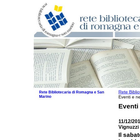
Rete Bibli
Rete Bibliotecaria di Romagna e San
Marino
Eventi e ne
La Rete
Eventi
Biblioteche e archivi
Agenda
11/12/201
Patto intercomunale per la lettura
Vignuzzi
2026
Patto locale per la lettura 2025
Il sabat
Patto locale per la lettura 2024