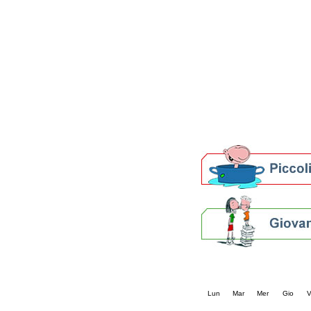
Patto locale per la let
Presentazione del Patto
della provincia di Rav
Festa del Libro 2014
Bibliopride in Bibliotou
Bibliotour OFF
Parlano del Bibliotour!
Premi e concorsi letter
SBN: un'eredità per il 
Per bibliotecari e archivi
Calendario eve
« prec.
agosto 202
Lun
Mar
Mer
Gio
V