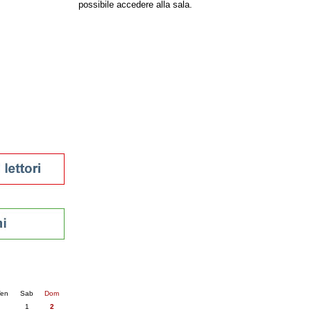
possibile accedere alla sala.
tura 2023
 per la lettura
enna - 2022
r
ari
futuro
sti
nti
6
succ. »
en
Sab
Dom
1
2