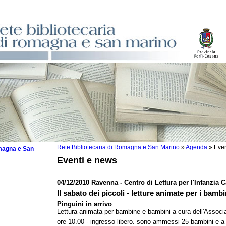
Rete Bibliotecaria di Romagna e San Marino
»
Agenda
»
Even
omagna e San
Eventi e news
04/12/2010 Ravenna - Centro di Lettura per l'Infanzia 
Il sabato dei piccoli - letture animate per i bamb
 la lettura
Pinguini in arrivo
Lettura animata per bambine e bambini a cura dell'Associ
tura 2025
ore 10.00 - ingresso libero. sono ammessi 25 bambini e a 
tura 2024