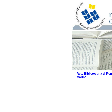
Rete Bibliotecaria di R
Marino
La Rete
Biblioteche e archivi
Agenda
Patto intercomunale per
2026
Patto locale per la let
Patto locale per la let