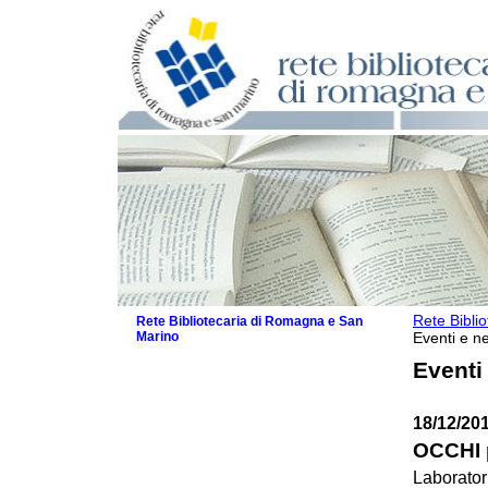
Rete Bibli
Rete Bibliotecaria di Romagna e San
Marino
Eventi e ne
La Rete
Eventi
Biblioteche e archivi
Agenda
18/12/20
Patto intercomunale per la lettura
2026
OCCHI 
Patto locale per la lettura 2025
Laboratori
Patto locale per la lettura 2024