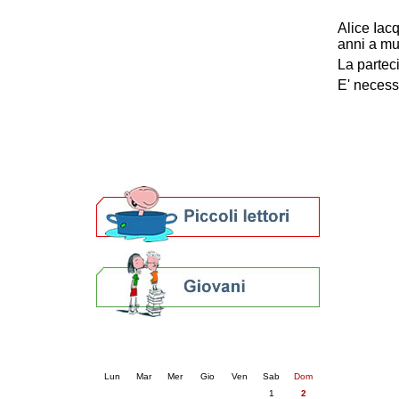
Patto locale per la lettura 2023
Alice Iac
Presentazione del Patto per la lettura
anni a muo
della provincia di Ravenna - 2022
La partec
Festa del Libro 2014
Bibliopride in Bibliotour
E' necess
Bibliotour OFF
Parlano del Bibliotour!
Premi e concorsi letterari
SBN: un'eredità per il futuro
Per bibliotecari e archivisti
Calendario eventi
« prec.
agosto 2026
succ. »
Lun
Mar
Mer
Gio
Ven
Sab
Dom
1
2