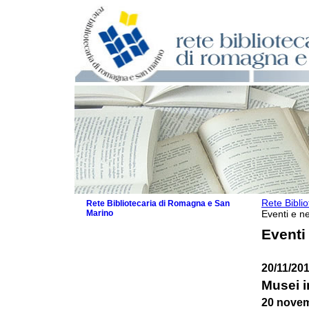
Rete Bibli
Rete Bibliotecaria di Romagna e San
Marino
Eventi e ne
La Rete
Eventi
Biblioteche e archivi
Agenda
20/11/20
Patto intercomunale per la lettura
2026
Musei 
Patto locale per la lettura 2025
20 nove
Patto locale per la lettura 2024