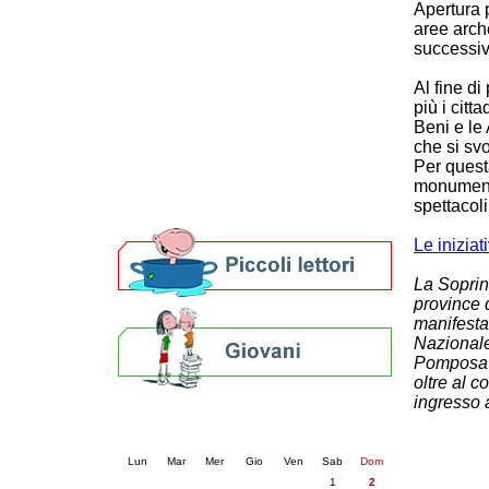
Apertura 
Patto locale per la lettura 2023
aree arch
Presentazione del Patto per la lettura
successi
della provincia di Ravenna - 2022
Festa del Libro 2014
Al fine d
Bibliopride in Bibliotour
più i citt
Bibliotour OFF
Beni e le
che si sv
Parlano del Bibliotour!
Per quest
Premi e concorsi letterari
monumenta
SBN: un'eredità per il futuro
spettacoli
Per bibliotecari e archivisti
Le inizia
La Soprin
province 
manifesta
Nazionale
Pomposa a
oltre al c
ingresso a
Calendario eventi
« prec.
agosto 2026
succ. »
Lun
Mar
Mer
Gio
Ven
Sab
Dom
1
2