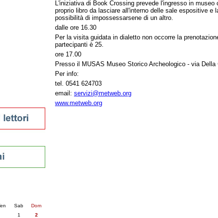
L'iniziativa di Book Crossing prevede l'ingresso in museo
tura 2023
proprio libro da lasciare all'interno delle sale espositive e l
possibilità di impossessarsene di un altro.
 per la lettura
enna - 2022
dalle ore 16.30
Per la visita guidata in dialetto non occorre la prenotazi
partecipanti è 25.
r
ore 17.00
Presso il MUSAS Museo Storico Archeologico - via Della 
Per info:
ari
tel. 0541 624703
futuro
email:
servizi@metweb.org
sti
www.metweb.org
nti
6
succ. »
en
Sab
Dom
1
2