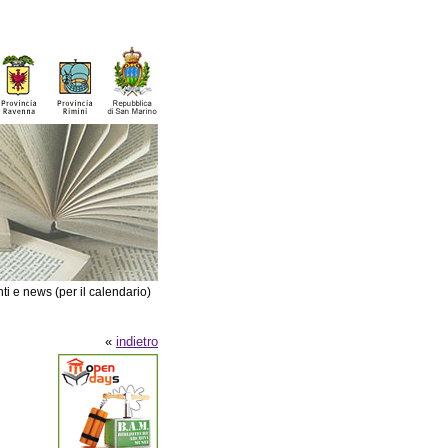
ti e news (per il calendario)
«
indietro