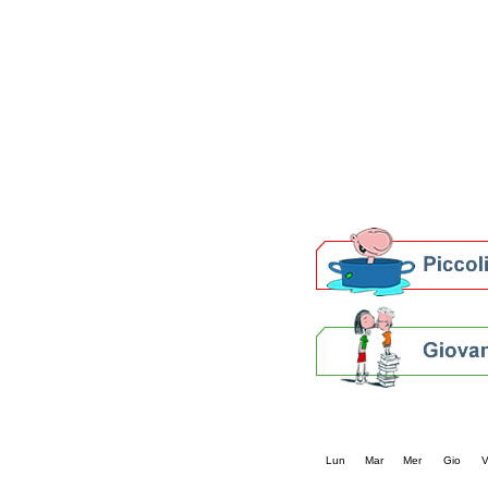
Patto locale per la let
Presentazione del Patto
della provincia di Rav
Festa del Libro 2014
Bibliopride in Bibliotou
Bibliotour OFF
Parlano del Bibliotour!
Premi e concorsi letter
SBN: un'eredità per il 
Per bibliotecari e archivi
Calendario eve
« prec.
agosto 202
Lun
Mar
Mer
Gio
V