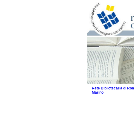
Rete Bibliotecaria di R
Marino
La Rete
Biblioteche e archivi
Agenda
Patto intercomunale per
2026
Patto locale per la let
Patto locale per la let