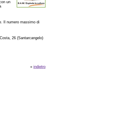
 con un
a
one. Il numero massimo di
Costa, 26 (Santarcangelo)
«
indietro