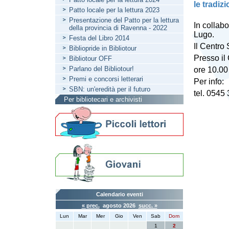
le tradiz
Patto locale per la lettura 2023
Presentazione del Patto per la lettura
In collab
della provincia di Ravenna - 2022
Lugo.
Festa del Libro 2014
Il Centro 
Bibliopride in Bibliotour
Presso il
Bibliotour OFF
Parlano del Bibliotour!
ore 10.00
Premi e concorsi letterari
Per info:
SBN: un'eredità per il futuro
tel. 0545
Per bibliotecari e archivisti
Calendario eventi
« prec.
agosto 2026
succ. »
Lun
Mar
Mer
Gio
Ven
Sab
Dom
1
2