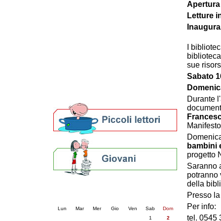
Apertura 
Patto locale per la lettura 2023
Letture i
Presentazione del Patto per la lettura
Inauguraz
della provincia di Ravenna - 2022
Festa del Libro 2014
Bibliopride in Bibliotour
I bibliot
bibliotec
Bibliotour OFF
sue risors
Parlano del Bibliotour!
Sabato 1
Premi e concorsi letterari
SBN: un'eredità per il futuro
Domenica
Per bibliotecari e archivisti
Durante l
document
Francesco
Manifesto 
Domenica
bambini 
progetto 
Saranno a
potranno v
della bibl
Calendario eventi
Presso la 
« prec.
agosto 2026
succ. »
Per info:
Lun
Mar
Mer
Gio
Ven
Sab
Dom
tel. 0545
1
2