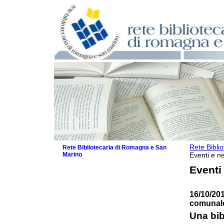
Rete Bibli
Rete Bibliotecaria di Romagna e San
Marino
Eventi e ne
La Rete
Eventi
Biblioteche e archivi
Agenda
16/10/201
Patto intercomunale per la lettura
comunale 
2026
Patto locale per la lettura 2025
Una bib
Patto locale per la lettura 2024