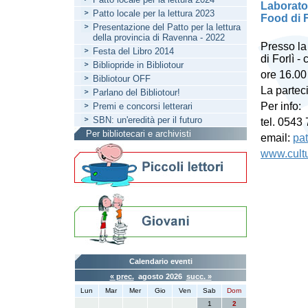
Laborator
Patto locale per la lettura 2023
Food di 
Presentazione del Patto per la lettura
della provincia di Ravenna - 2022
Presso la
Festa del Libro 2014
di Forlì -
Bibliopride in Bibliotour
ore 16.00
Bibliotour OFF
La partec
Parlano del Bibliotour!
Per info:
Premi e concorsi letterari
SBN: un'eredità per il futuro
tel. 0543
Per bibliotecari e archivisti
email:
pat
www.cultur
Calendario eventi
« prec.
agosto 2026
succ. »
Lun
Mar
Mer
Gio
Ven
Sab
Dom
1
2