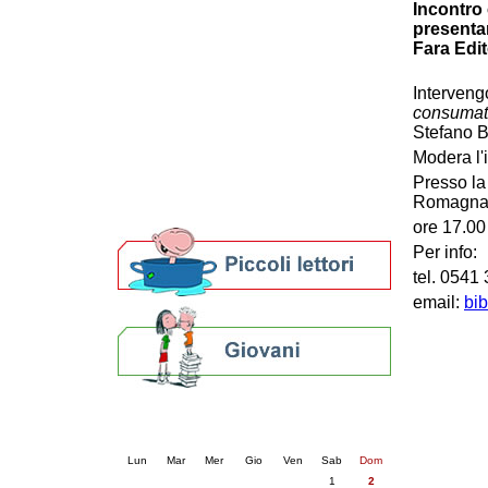
Incontro
Patto locale per la lettura 2023
presentan
Presentazione del Patto per la lettura
Fara Edit
della provincia di Ravenna - 2022
Festa del Libro 2014
Interveng
Bibliopride in Bibliotour
consumato
Bibliotour OFF
Stefano B
Parlano del Bibliotour!
Modera l'
Premi e concorsi letterari
Presso la
SBN: un'eredità per il futuro
Romagna
Per bibliotecari e archivisti
ore 17.00
Per info:
tel. 0541
email:
bi
Calendario eventi
« prec.
agosto 2026
succ. »
Lun
Mar
Mer
Gio
Ven
Sab
Dom
1
2