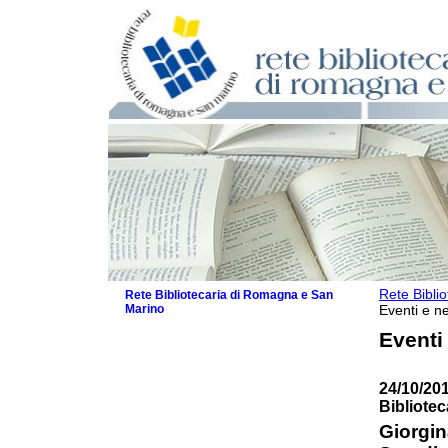
Rete Bibli
Rete Bibliotecaria di Romagna e San
Marino
Eventi e ne
La Rete
Eventi
Biblioteche e archivi
Agenda
24/10/201
Patto intercomunale per la lettura
Bibliote
2026
Patto locale per la lettura 2025
Giorgin
Patto locale per la lettura 2024