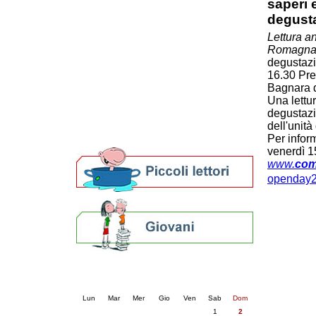
saperi 
Patto locale per la lettura 2023
degust
Presentazione del Patto per la lettura
Lettura a
della provincia di Ravenna - 2022
Romagna 
Festa del Libro 2014
degustazio
Bibliopride in Bibliotour
16.30 Pre
Bibliotour OFF
Bagnara 
Parlano del Bibliotour!
Una lettur
Premi e concorsi letterari
degustazio
SBN: un'eredità per il futuro
dell'unità 
Per bibliotecari e archivisti
Per infor
venerdì 
www.
co
openday2
Calendario eventi
« prec.
agosto 2026
succ. »
Lun
Mar
Mer
Gio
Ven
Sab
Dom
1
2