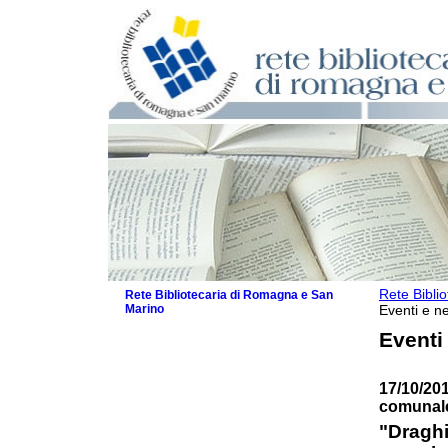
Rete Bibli
Rete Bibliotecaria di Romagna e San
Marino
Eventi e ne
La Rete
Eventi
Biblioteche e archivi
Agenda
17/10/20
Patto intercomunale per la lettura
comunale
2026
Patto locale per la lettura 2025
"Draghi
Patto locale per la lettura 2024